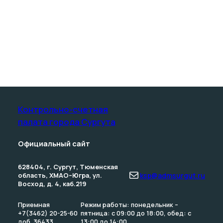
Контрольно-счетная
палата­ города Сургута
Официальный сайт
628404, г. Сургут, Тюменская
Почта
область, ХМАО–Югра, ул.
ksp@admsurgut.ru
Восход, д. 4, каб.219
Приемная
Режим работы: понедельник –
+7(3462) 20-25-60
пятница: с 09:00 до 18:00, обед: с
доб. 36433
13:00 до 14:00