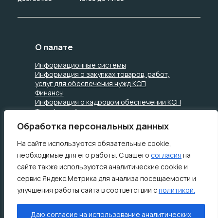
О палате
Информационные системы
Информация о закупках товаров, работ,
услуг для обеспечения нужд КСП
Финансы
Информация о кадровом обеспечении КСП
Телефонный справочник
Структура КСП
Обработка персональных данных
Награды КСП
Положение о КСП
На сайте используются обязательные cookie,
необходимые для его работы. С вашего
согласия
на
сайте также используются аналитические cookie и
Обращения
сервис Яндекс.Метрика для анализа посещаемости и
улучшения работы сайта в соответствии с
политикой.
Обзоры обращений
Порядок рассмотрения обращений
граждан
Даю согласие на использование аналитических