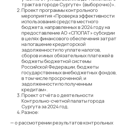
тракта в городе Сургуте» (выборочно)».
Проект программы контрольного
мероприятия «Проверка эффективности
использования средств местного
бюджета, направленных в 2024 году на
предоставление АО «СПОПАТ» субсидии
в целях финансового обеспечения затрат
на погашение кредиторской
задолженности по уплате налогов,
сборов и иных обязательных платежей в
бюджеты бюджетной системы
Российской Федерации, бюджеты
государственных внебюджетных фондов,
в том числе просроченной, и
задолженности по полученным
кредитам».
Проект отчёта о деятельности
Контрольно-счетной палаты города
Сургута за 2024 год.
Разное:
— о рассмотрении результатов контрольных