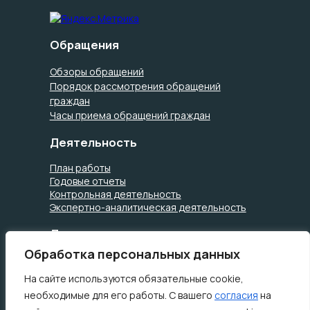
Обращения
Обзоры обращений
Порядок рассмотрения обращений
граждан
Часы приема обращений граждан
Деятельность
План работы
Годовые отчеты
Контрольная деятельность
Экспертно-аналитическая деятельность
Документы
Обработка персональных данных
Устав города Сургута
Положение о Коллегии Контрольно-
На сайте используются обязательные cookie,
счетной палаты города Сургута
необходимые для его работы. С вашего
согласия
на
Регламент КСП