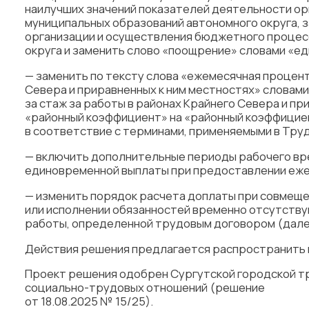
наилучших значений показателей деятельности ор
муниципальных образований автономного округа, 
организации и осуществления бюджетного процес
округа и заменить слово «поощрение» словами «
— заменить по тексту слова «ежемесячная процент
Севера и приравненных к ним местностях» словами
за стаж за работы в районах Крайнего Севера и пр
«районный коэффициент» на «районный коэффициен
в соответствие с терминами, применяемыми в Тру
— включить дополнительные периоды рабочего вр
единовременной выплаты при предоставлении еже
— изменить порядок расчета доплаты при совмеще
или исполнении обязанностей временно отсутств
работы, определенной трудовым договором (дале
Действия решения предлагается распространить на
Проект решения одобрен Сургутской городской т
социально-трудовых отношений (решение
от 18.08.2025 № 15/25).