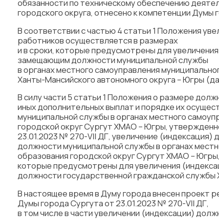
обязанности по техническому обеспечению деяте
городского округа, отнесено к компетенции Думы 
В соответствии с частью 4 статьи 1 Положения ув
работников осуществляется в размерах
и в сроки, которые предусмотрены для увеличения
замещающим должности муниципальной службы
в органах местного самоуправления муниципально
Ханты-Мансийского автономного округа – Югры (да
В силу части 5 статьи 1 Положения о размере дол
иных дополнительных выплат и порядке их осуще
муниципальной службы в органах местного самоуп
городской округ Сургут ХМАО – Югры, утвержденн
23.01.2023 № 270-VII ДГ, увеличение (индексация
должности муниципальной службы в органах мест
образования городской округ Сургут ХМАО – Югры,
которые предусмотрены для увеличения (индекса
должности государственной гражданской службы 
В настоящее время в Думу города внесен проект р
Думы города Сургута от 23.01.2023 № 270-VII ДГ,
в том числе в части увеличении (индексации) дол