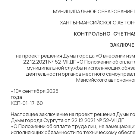
МУНИЦИПАЛЬНОЕ ОБРАЗОВАНИЕ 
ХАНТЫ-МАНСИЙСКОГО АВТОН
КОНТРОЛЬНО–СЧЕТНАЯ
ЗАКЛЮЧЕ
на проект решения Думы города «О внесении из
22.12.2021 № 52-VII ДГ «О Положении об опл
муниципальной службы и исполняющих обяз
деятельности органов местного самоуправл
Мансийского автономно
«10» сентября 2025
год
КСП-01-17-60
Настоящее заключение на проект решения Думы го
Думы города Сургута от 22.12.2021 № 52-VII ДГ
«О Положении об оплате труда лиц, не замещающи
исполняющих обязанности по техническому обесп