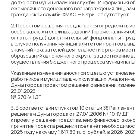
должности муниципальной службы. Информация об 
ежемесячного денежного вознаграждения лиц, з
гражданской службы ХМАО — Югры, отсутствует.
2. Проектом решения предлагается определить ис
особо важных и сложных заданий (кроме наличия о
оплаты труда) дополнительный фонд оплаты тру
в случае получения муниципалитетом грантов в ви
значений показателей деятельности органов мес
образований автономного округа, за достижение в
осуществления бюджетного процесса муниципальн
Указанные изменения вносятся с целью установлен
работников и муниципальных служащих. Аналогичн
Думы города проектом решения о внесении измене
23.01.2023
№ 270-VII ДГ.
3. В соответствии с пунктом 10 статьи 38 Регламе
решением Думы города от 27.04.2006 № 10-IV ДГ,
к проекту решения представлено финансово-эконо
принятие проекта решения повлечёт необходимос
2025 году на сумму 1 617,89 тыс. рублей, в 2026-202