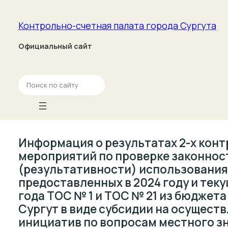
Контрольно-счетная палата­ города Сургута
Официальный сайт
П
о
и
с
к
Информация о результатах 2-х кон
мероприятий по проверке законнос
(результативности) использования
предоставленных в 2024 году и тек
года ТОС № 1 и ТОС № 21 из бюджета
Сургут в виде субсидии на осущест
инициатив по вопросам местного з