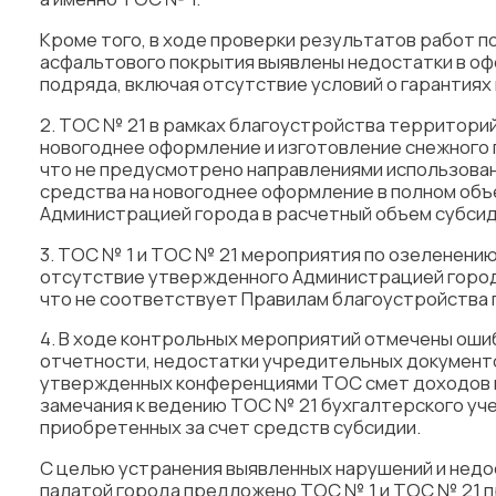
Кроме того, в ходе проверки результатов работ 
асфальтового покрытия выявлены недостатки в о
подряда, включая отсутствие условий о гарантиях
2. ТОС № 21 в рамках благоустройства территори
новогоднее оформление и изготовление снежного 
что не предусмотрено направлениями использован
средства на новогоднее оформление в полном об
Администрацией города в расчетный объем субсид
3. ТОС № 1 и ТОС № 21 мероприятия по озеленени
отсутствие утвержденного Администрацией город
что не соответствует Правилам благоустройства 
4. В ходе контрольных мероприятий отмечены оши
отчетности, недостатки учредительных документ
утвержденных конференциями ТОС смет доходов и
замечания к ведению ТОС № 21 бухгалтерского уч
приобретенных за счет средств субсидии.
С целью устранения выявленных нарушений и нед
палатой города предложено ТОС № 1 и ТОС № 21 п