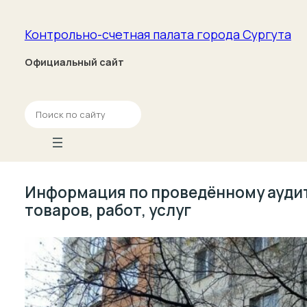
Контрольно-счетная палата­ города Сургута
Официальный сайт
П
о
и
с
к
Информация по проведённому аудит
товаров, работ, услуг