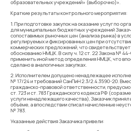
образовательных учреждений» (выборочно)».
Краткие результаты контрольного мероприятия:
1. При подготовке закупок на оказание услуг по ор
для муниципальных бюджетных учреждений Заказч
сопоставимых рыночных цен (анализа рынка) в усл
регулируемых и фиксированных цен при отсутстви
коммерческих предложений, что свидетельствует
обоснованию НМЦК. В силу ч. 12 ст. 22 Закона № 44
применить иной метод определения НМЦК, что впо
сделано в аналогичных закупках.
2. Исполнителем допущено ненадлежащее исполне
№ 17/24 и требований СанПиН 2.3/2.4.3590-20. Вм
гражданско-правовой ответственности, предусмотрен
ст. 723 и ст. 783 Гражданского кодекса РФ (сораз
услуги ненадлежащего качества), Заказчик принял 
объёме, а впоследствии списал начисленные неуст
№ 783.
Указанные действия Заказчика привели: