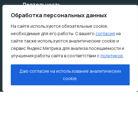
Деятельность
Обработка персональных данных
План работы
Годовые отчеты
На сайте используются обязательные cookie,
Контрольная деятельность
необходимые для его работы. С вашего
согласия
на
Экспертно-аналитическая деятельность
сайте также используются аналитические cookie и
Документы
сервис Яндекс.Метрика для анализа посещаемости и
улучшения работы сайта в соответствии с
политикой.
Устав города Сургута
Положение о Коллегии Контрольно-
счетной палаты города Сургута
Даю согласие на использование аналитических
Регламент КСП
cookie.
Порядок обжалования ненормативных
правовых актов
Типовая форма уведомление об обработке
персональных данных
Типовая форма разъяснение субъекту
персональных данных
Основные направления развития
муниципального финансового контроля в
Российской Федерации