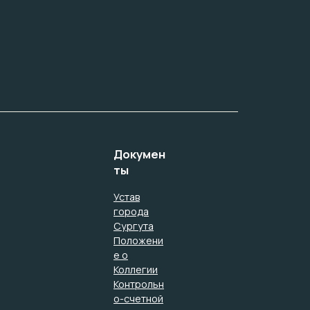
Докумен
ты
Устав
города
Сургута
Положени
е о
Коллегии
Контрольн
о-счетной