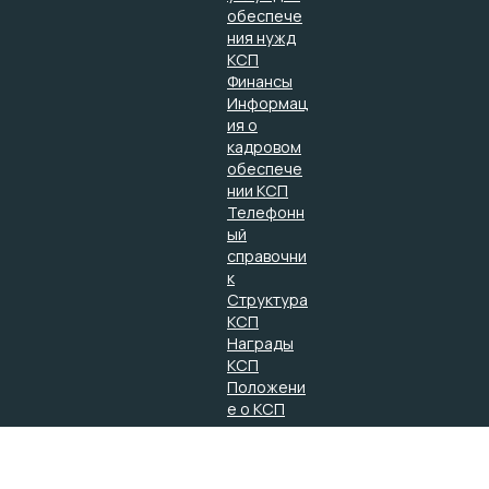
обеспече
ния нужд
КСП
Финансы
Информац
ия о
кадровом
обеспече
нии КСП
Телефонн
ый
справочни
к
Структура
КСП
Награды
КСП
Положени
е о КСП