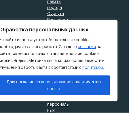
палаты
города
Сургута
Регламент
КСП
Обработка персональных данных
Порядок
обжалова
На сайте используются обязательные cookie,
ния
необходимые для его работы. С вашего
согласия
на
ненормати
сайте также используются аналитические cookie и
вных
сервис Яндекс.Метрика для анализа посещаемости и
правовых
улучшения работы сайта в соответствии с
политикой.
актов
Типовая
форма
Даю согласие на использование аналитических
уведомле
cookie.
ние об
обработке
персональ
ных
данных
Типовая
форма