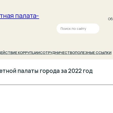
тная палата­
Об
П
о
и
с
к
ЕЙСТВИЕ КОРРУПЦИИ
СОТРУДНИЧЕСТВО
ПОЛЕЗНЫЕ ССЫЛКИ
тной палаты города за 2022 год