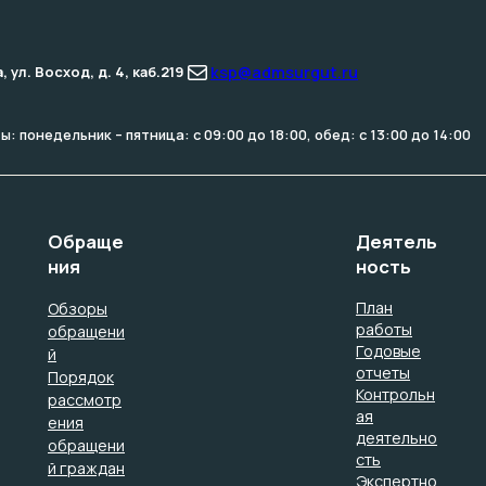
Почта
ksp@admsurgut.ru
ул. Восход, д. 4, каб.219
: понедельник – пятница: с 09:00 до 18:00, обед: с 13:00 до 14:00
Обраще
Деятель
ния
ность
План
Обзоры
работы
обращени
Годовые
й
отчеты
Порядок
Контрольн
рассмотр
ая
ения
деятельно
обращени
сть
й граждан
Экспертно