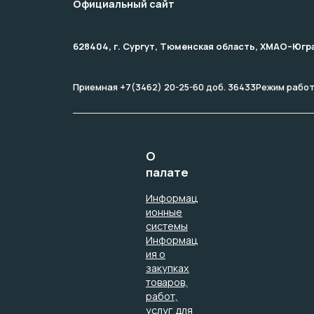
Официальный сайт
628404, г. Сургут, Тюменская область, ХМАО–Югра, 
Приемная +7(3462) 20-25-60 доб. 36433
Режим работы
О
палате
Информац
ионные
системы
Информац
ия о
закупках
товаров,
работ,
услуг для