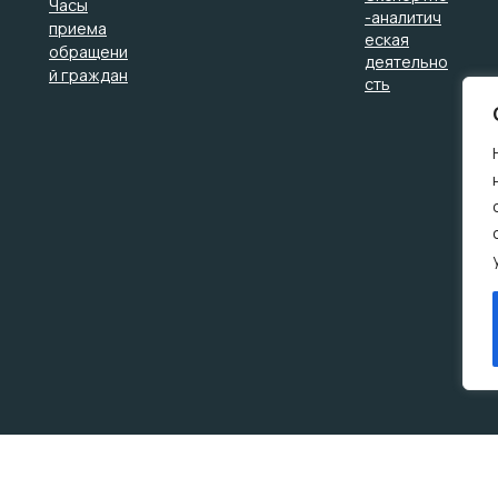
Часы
-аналитич
приема
еская
обращени
деятельно
й граждан
сть