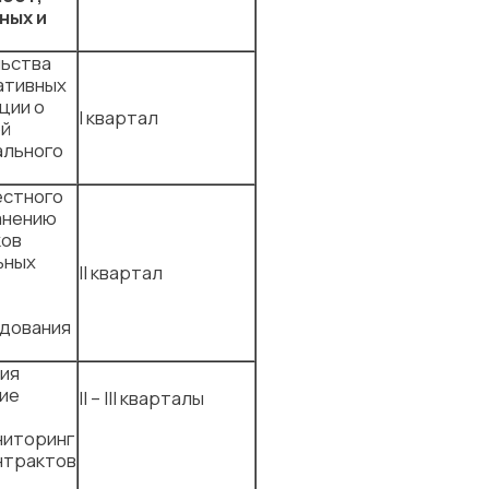
ных и
льства
ативных
ции о
I квартал
ой
ального
естного
анению
ков
ьных
II квартал
дования
ия
ние
II – III кварталы
ниторинг
нтрактов