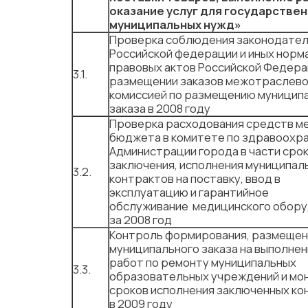
оказание услуг для государствен
муниципальных нужд»
Проверка соблюдения законодате
Российской федерации и иных норм
правовых актов Российской Федера
3.1.
размещении заказов межотраслев
комиссией по размещению муницип
заказа в 2008 году
Проверка расходования средств м
бюджета в комитете по здравоохр
Администрации города в части сро
заключения, исполнения муниципал
3.2.
контрактов на поставку, ввод в
эксплуатацию и гарантийное
обслуживание медицинского обору
за 2008 год
Контроль формирования, размещен
муниципального заказа на выполне
работ по ремонту муниципальных
3.3.
образовательных учреждений и мо
сроков исполнения заключенных ко
в 2009 году