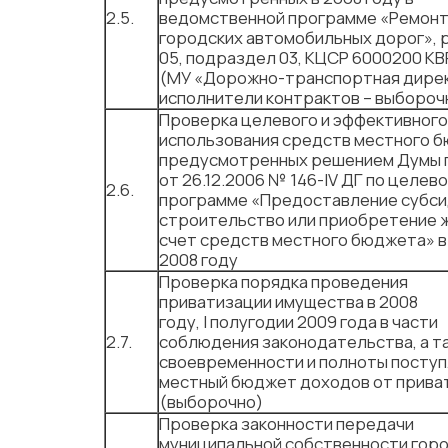
2.5.
ведомственной программе «Ремон
городских автомобильных дорог», 
05, подраздел 03, КЦСР 6000200 КВ
(МУ «Дорожно-транспортная дирек
исполнители контрактов – выбороч
Проверка целевого и эффективного
использования средств местного 
предусмотренных решением Думы 
от 26.12.2006 № 146-IV ДГ по целев
2.6.
программе «Предоставление субси
строительство или приобретение ж
счет средств местного бюджета» в
2008 году
Проверка порядка проведения
приватизации имущества в 2008
году, I полугодии 2009 года в части
2.7.
соблюдения законодательства, а т
своевременности и полноты поступ
местный бюджет доходов от прива
(выборочно)
Проверка законности передачи
муниципальной собственности горо