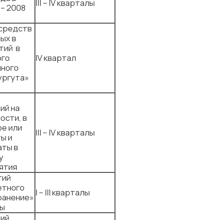
III – IV кварталы
– 2008
 средств
ых в
тий в
ого
IV квартал
нного
ургута»
ий на
ости, в
ое или
III – IV кварталы
ы и
аты в
у
ятия
тий
етного
I – III кварталы
ранение»
ды
тий