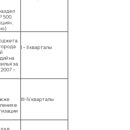
т
раздел
Р 500
ция»,
но)
бюджета,
города
I – II кварталы
ой
дий на
илья за
 2007 –
акже
III-IV кварталы
ления в
тизации
да в