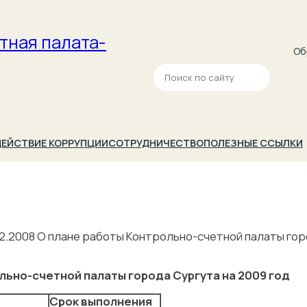
тная палата­
Об
П
о
и
с
к
ЕЙСТВИЕ КОРРУПЦИИ
СОТРУДНИЧЕСТВО
ПОЛЕЗНЫЕ ССЫЛКИ
2.2008 О плане работы Контрольно-счетной палаты гор
льно-счетной палаты города Сургута на 2009 год
Срок выполнения