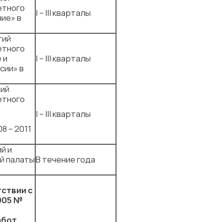
етного
I – III кварталы
ие» в
тий
етного
 и
I – III кварталы
сии» в
тий
етного
I – III кварталы
8 – 2011
й и
й палаты
В течение года
тствии с
005 №
абот,