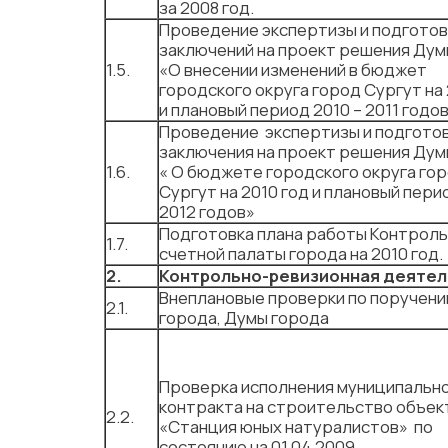
за 2008 год.
Проведение экспертизы и подготов
заключений на проект решения Дум
1.5.
«О внесении изменений в бюджет
городского округа город Сургут на
и плановый период 2010 – 2011 годо
Проведение экспертизы и подгото
заключения на проект решения Дум
1.6.
« О бюджете городского округа го
Сургут на 2010 год и плановый пери
2012 годов»
Подготовка плана работы Контроль
1.7.
счетной палаты города на 2010 год.
2.
Контрольно-ревизионная деяте
Внеплановые проверки по поручени
2.1.
города, Думы города
Проверка исполнения муниципальн
контракта на строительство объек
2.2.
«Станция юных натуралистов» по
состоянию на 01.04.2009