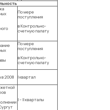
льность
ка
По мере
ных
поступления
в Контрольно-
ного
счетную палату
По мере
вание
поступления
ных
в Контрольно-
авы
счетную палату
 в 2008
I квартал
джетной
ров
I – II кварталы
полнении
Сургут