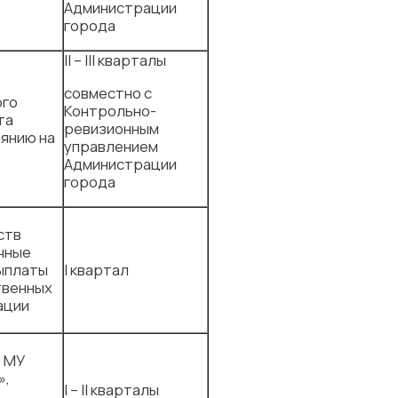
Администрации
города
II – III кварталы
совместно с
ого
Контрольно-
та
ревизионным
янию на
управлением
Администрации
города
ств
чные
ыплаты
I квартал
твенных
ации
в МУ
»,
I – II кварталы