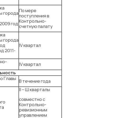
ка
По мере
ы города
поступления в
Контрольно-
 2009 год
счетную палату
в
вка
ы города
род
IV квартал
од 2011-
но-
IV квартал
льность
ю Главы
В течение года
II – Ш кварталы
совместно с
ого
Контрольно-
та
ревизионным
управлением