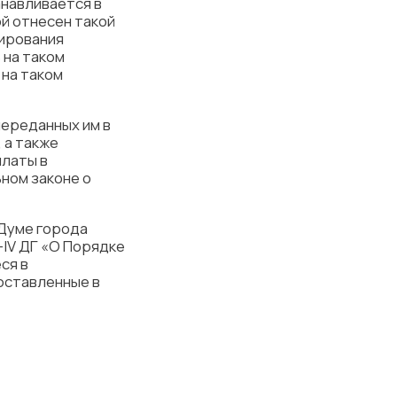
анавливается в
й отнесен такой
лирования
 на таком
на таком
переданных им в
 а также
латы в
ном законе о
Думе города
-IV ДГ «О Порядке
ся в
оставленные в