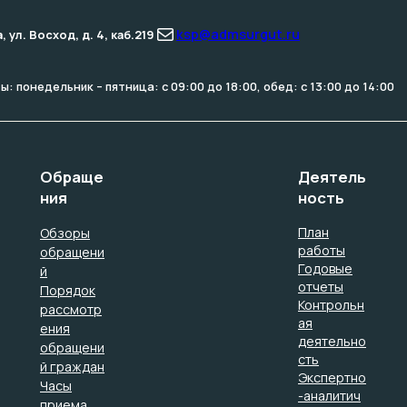
Почта
ksp@admsurgut.ru
ул. Восход, д. 4, каб.219
: понедельник – пятница: с 09:00 до 18:00, обед: с 13:00 до 14:00
Обраще
Деятель
ния
ность
План
Обзоры
работы
обращени
Годовые
й
отчеты
Порядок
Контрольн
рассмотр
ая
ения
деятельно
обращени
сть
й граждан
Экспертно
Часы
-аналитич
приема