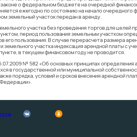
 законе о федеральном бюджете на очередной финансов
няется ежегодно по состоянию на начало очередного ф
ором земельный участок передан в аренду.
емельного участка без проведения торгов для целей п
унктом, период пользования земельным участком опре
в его пользования. В случае перерасчета размера аре
и земельного участка индексация арендной платы с уч
пункте, в текущем финансовом году не проводится.
6.07.2009 № 582 «Об основных принципах определения 
хся в государственной или муниципальной собственност
кже порядка, условий и сроков внесения арендной плат
 Федерации».
гута