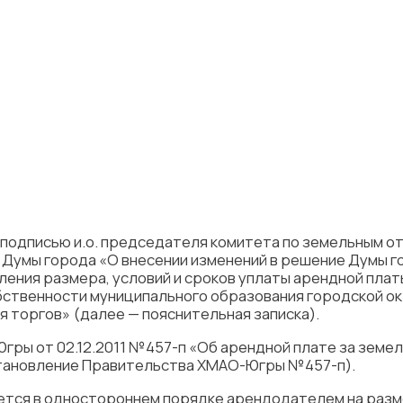
а подписью и.о. председателя комитета по земельным 
 Думы города «О внесении изменений в решение Думы г
еления размера, условий и сроков уплаты арендной пла
бственности муниципального образования городской ок
 торгов» (далее — пояснительная записка).
ры от 02.12.2011 №457-п «Об арендной плате за земел
становление Правительства ХМАО-Югры №457-п).
яется в одностороннем порядке арендодателем на раз