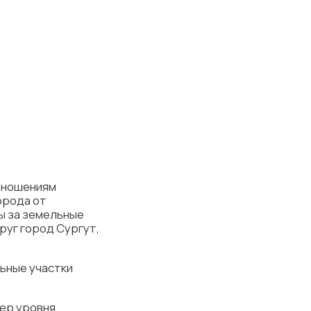
отношениям
орода от
ты за земельные
руг город Сургут,
ьные участки
мер уровня