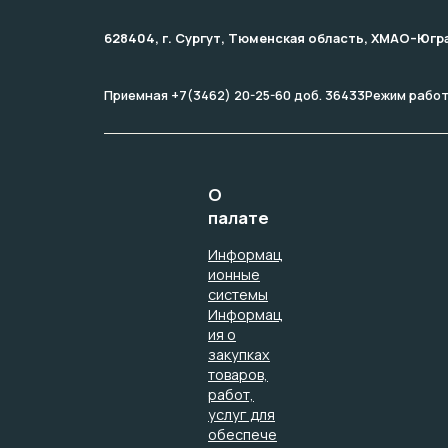
628404, г. Сургут, Тюменская область, ХМАО–Югра, 
Приемная +7(3462) 20-25-60 доб. 36433
Режим работы
О
палате
Информац
ионные
системы
Информац
ия о
закупках
товаров,
работ,
услуг для
обеспече