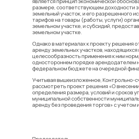
является принцип экономической обоснова
размере, соответствующем доходности зем
земельный участок, и его разрешенного и
тарифов на товары (работы, услуги) орг
земельном участке, и субсидий, предост
земельном участке.
Однако в материалах к проекту решения о
аренду земельных участков, находящихся 
целесообразность применения к ним норм
одностороннем порядке арендодателем на
федеральном бюджете на очередной финан
Учитывая вышеизложенное, Контрольно-с
рассмотреть проект решения «О внесении 
определения размера, условий и сроков у
муниципальной собственности муниципаль
аренду без проведения торгов» с учетом
Председатель