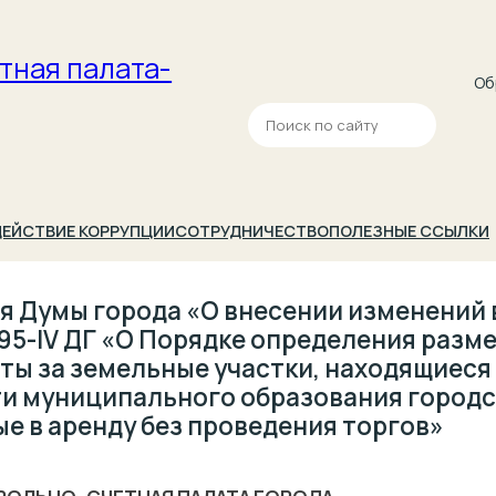
тная палата­
Об
П
о
и
с
к
ЕЙСТВИЕ КОРРУПЦИИ
СОТРУДНИЧЕСТВО
ПОЛЕЗНЫЕ ССЫЛКИ
я Думы города «О внесении изменений 
795-IV ДГ «О Порядке определения разме
ты за земельные участки, находящиеся
и муниципального образования городс
е в аренду без проведения торгов»