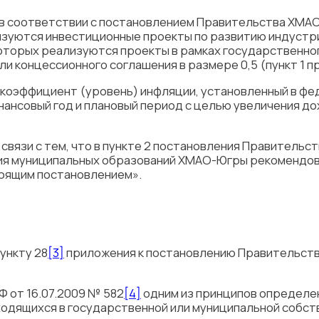
 в соответствии с постановлением Правительства ХМ
изуются инвестиционные проекты по развитию индустр
 которых реализуются проекты в рамках государственно
и концессионного соглашения в размере 0,5 (пункт 1 п
 коэффициент (уровень) инфляции, установленный в ф
ансовый год и плановый период с целью увеличения до
 связи с тем, что в пункте 2 постановления Правитель
ия муниципальных образований ХМАО-Югры рекомендов
тоящим постановлением».
ункту 28
[3]
приложения к постановлению Правительст
 от 16.07.2009 № 582
[4]
одним из принципов определе
ходящихся в государственной или муниципальной собст