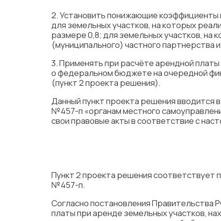
2. Установить понижающие коэффициенты
для земельных участков, на которых реал
размере 0,8; для земельных участков, на
(муниципального) частного партнерства ил
3. Применять при расчёте арендной платы
о федеральном бюджете на очередной фин
(пункт 2 проекта решения).
Данный пункт проекта решения вводится в
№457-п «органам местного самоуправлен
свои правовые акты в соответствие с нас
Пункт 2 проекта решения соответствует п
№457-п.
Согласно постановления Правительства РФ
платы при аренде земельных участков, на