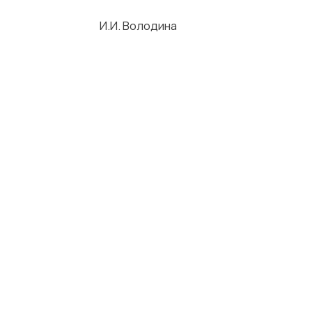
города И.И. Володина