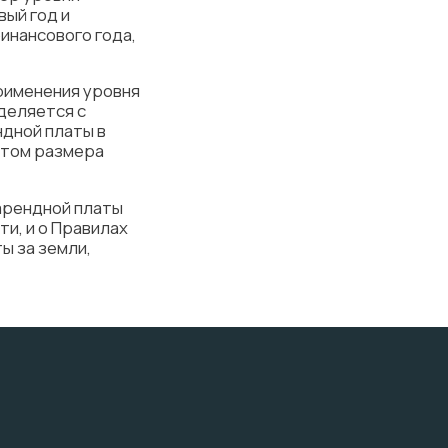
ый год и
инансового года,
рименения уровня
деляется с
ндной платы в
етом размера
арендной платы
и, и о Правилах
ы за земли,