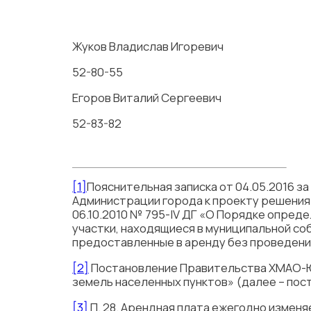
Жуков Владислав Игоревич
52-80-55
Егоров Виталий Сергеевич
52-83-82
[1]
Пояснительная записка от 04.05.2016 з
Администрации города к проекту решения
06.10.2010 № 795-IV ДГ «О Порядке опред
участки, находящиеся в муниципальной со
предоставленные в аренду без проведения
[2]
Постановление Правительства ХМАО-Юг
земель населенных пунктов» (далее – по
[3]
П. 28. Арендная плата ежегодно измен