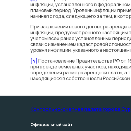
инфляции, установленного в федеральном
плановый период. Уровень инфляции приме
начиная с года, следующего за тем, в кот
При заключении нового договора аренды з
инфляции, предусмотренного настоящим п
учетом всех ранее установленных периодо
связи с изменением кадастровой стоимост
уровня инфляции, указанного в настоящем 
[4]
Постановление Правительства РФ от 1
при аренде земельных участков, находящи
определения размера арендной платы, а та
находящиеся в собственности Российской
Контрольно-счетная палата­ города Сур
Официальный сайт