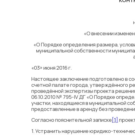
КОНТ
«О внесении изменен
«О Порядке определения размера, услови
муниципальной собственности муниципал
«03» июня 2016
Настоящее заключение подготовлено в соо
счетной палате города, утверждённого реш
проведённой экспертизы проекта решения
06.10.2010 № 795-IV ДГ «О Порядке опред
участки, находящиеся в муниципальной со
предоставленные в аренду без проведени
Согласно пояснительной записке
[1]
проект
1. Устранить нарушение юридико-техничес