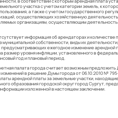
нности, в соответствии с которым арендная плата уст
ельного участка с учетом категории земель, к которо
спользования, а также с учетом государственного регу
анизаций, осуществляющих хозяйственную деятельность
авляемых организациям, осуществляющим деятельность 
тсутствует информация об арендаторах и количестве 
в муниципальной собственности, виды их деятельности,
, предусматривающих ежегодное изменение арендной п
 размер уровня инфляции, установленного в федераль
совый год и плановый период.
четная палата города считает возможным предложить 
изменений в решение Думы города от 06.10.2010 № 795
платы арендной платы за земельные участки, находящие
ного образования городской округ город Сургут, пред
 информации изложенной в настоящем заключении.