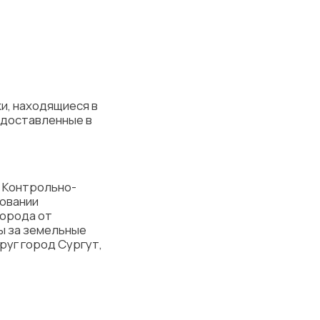
и, находящиеся в
едоставленные в
о Контрольно-
новании
города от
ты за земельные
руг город Сургут,