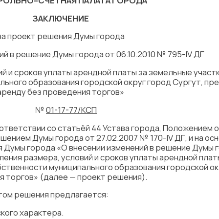
РОЛЬНО–СЧЕТНАЯ ПАЛАТА ГОРОДА
ЗАКЛЮЧЕНИЕ
на проект решения Думы города
ий в решение Думы города от 06.10.2010 № 795-IV ДГ
й и сроков уплаты арендной платы за земельные участк
ьного образования городской округ город Сургут, пр
аренду без проведения торгов»
 г. №
01-17-77/КСП
тветствии со статьёй 44 Устава города, Положением 
ением Думы города от 27.02.2007 № 170-IV ДГ, и на ос
 Думы города «О внесении изменений в решение Думы 
еления размера, условий и сроков уплаты арендной пла
бственности муниципального образования городской ок
я торгов» (далее — проект решения).
ом решения предлагается:
кого характера.