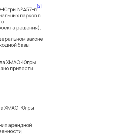
[2]
АО-Югры №457-п
иальных парков в
го
роекта решения).
едеральном законе
ходной базы
ства ХМАО-Югры
ано привести
ва ХМАО-Югры
ния арендной
венности,