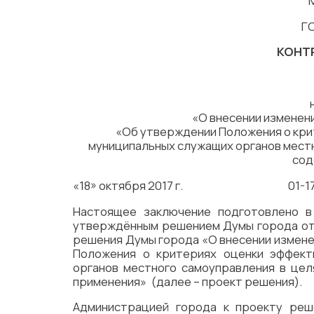
Г
КОНТ
«О внесении изменени
«Об утверждении Положения о кри
муниципальных служащих органов местн
сод
«18» октября 2017 г. 01-17-
Настоящее заключение подготовлено в
утверждённым решением Думы города от 2
решения Думы города «О внесении измене
Положения о критериях оценки эффект
органов местного самоуправления в цел
применения» (далее – проект решения).
Администрацией города к проекту реше