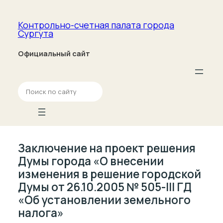
Контрольно-счетная палата­ города
Сургута
Официальный сайт
П
о
и
с
к
Заключение на проект решения
Думы города «О внесении
изменения в решение городской
Думы от 26.10.2005 № 505-III ГД
«Об установлении земельного
налога»