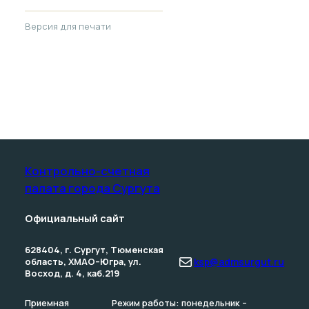
Версия для печати
Контрольно-счетная
палата­ города Сургута
Официальный сайт
628404, г. Сургут, Тюменская
Почта
область, ХМАО–Югра, ул.
ksp@admsurgut.ru
Восход, д. 4, каб.219
Приемная
Режим работы: понедельник –