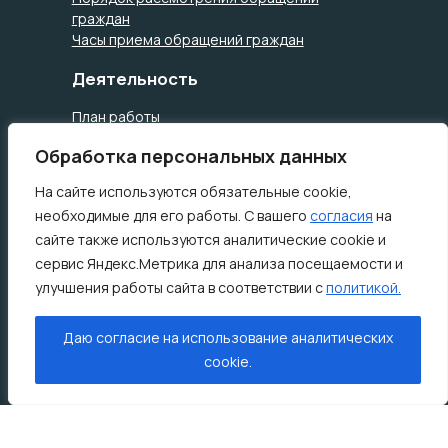
граждан
Часы приема обращений граждан
Деятельность
План работы
Годовые отчеты
Обработка персональных данных
Контрольная деятельность
Экспертно-аналитическая деятельность
На сайте используются обязательные cookie,
Документы
необходимые для его работы. С вашего
согласия
на
сайте также используются аналитические cookie и
Устав города Сургута
сервис Яндекс.Метрика для анализа посещаемости и
Положение о Коллегии Контрольно-
улучшения работы сайта в соответствии с
политикой.
счетной палаты города Сургута
Регламент КСП
Порядок обжалования ненормативных
Даю согласие на использование аналитических
правовых актов
cookie.
Типовая форма уведомление об обработке
персональных данных
Типовая форма разъяснение субъекту
персональных данных