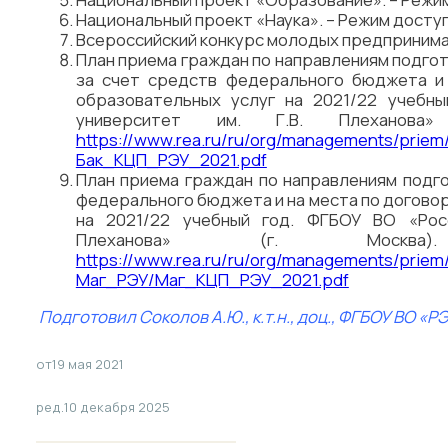
Национальный проект «Наука». – Режим досту
Всероссийский конкурс молодых предпринима
План приема граждан по направлениям подгот
за счет средств федерального бюджета и 
образовательных услуг на 2021/22 учебны
университет им. Г.В. Плеханов
https://www.rea.ru/ru/org/managements/pri
Бак_КЦП_РЭУ_2021.pdf
План приема граждан по направлениям подго
федерального бюджета и на места по договор
на 2021/22 учебный год. ФГБОУ ВО «Росс
Плеханова» (г. Моск
https://www.rea.ru/ru/org/managements/prie
Маг_РЭУ/Маг_КЦП_РЭУ_2021.pdf
Подготовил
Соколов А.Ю., к.т.н., доц., ФГБОУ ВО «Р
от
19 мая 2021
ред.
10 декабря 2025