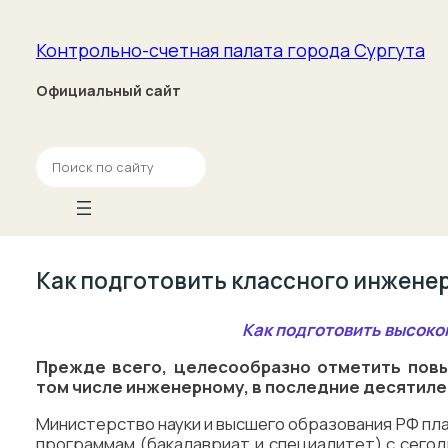
Контрольно-счетная палата­ города Сургута
Официальный сайт
П
о
и
с
к
Как подготовить классного инжене
Как подготовить высоко
Прежде всего, целесообразно отметить повы
том числе инженерному, в последние десятиле
Министерство науки и высшего образования РФ пл
программам (бакалавриат и специалитет) с сегодн