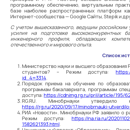
программному обеспечению, виртуальным практ
базе наиболее распространенных платформ ка
Интернет-сообщества — Google Сайты, Stepik и дру
С учетом вышесказанного, ведущим российским 
усилия на подготовке высококонкурентных ба
инженерного профиля, обладающих компет
отечественного и мирового опыта.
Список ис
Министерство науки и высшего образования 
студентов? – Режим доступа:
https
id_4=3314
.
Порядок приема на обучение по образова
программам бакалавриата, программам спец
доступа:
https://cdnimg.rg.ru/pril/article/19
RG.RU. Минобрнауки утвердил
https://rg.ru/2020/09/17/minobrnauki-utverdil
РИА «Новости». Минобрнауки РФ заявило о р
Режим доступа:
https://na.ria.ru/202011
1582621393.html
.
Национальный проект «Образование». – Режи